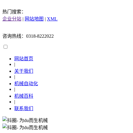
热门搜索：
企业分站
|
网站地图
|
XML
咨询热线：0318-8222022
网站首页
|
关于我们
|
机械自动化
|
机械百科
|
联系我们