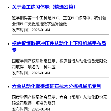
关于金工练习体味（精选22篇）
这学期得第一个工种是PLC，正在PLC练习中，我们领
会到PLC次要是指数字运算操做...
发布时间：2026-01-04
桐庐智博取得冲压件从动化上下料机械手布局
专
国度学问产权局消息显示，桐庐智博从动化设备无限公
司取得一项名为一种冲压...
发布时间：2026-01-04
六合从动化取得煤矸石枕木分拣机械爪专利
国度学问产权局消息显示，六合（常州）从动化股份无
限公司取得一项名为煤矸...
发布时间：2026-01-04