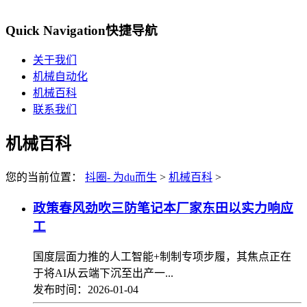
Quick Navigation
快捷导航
关于我们
机械自动化
机械百科
联系我们
机械百科
您的当前位置：
抖圈- 为du而生
>
机械百科
>
政策春风劲吹三防笔记本厂家东田以实力响应
工
国度层面力推的人工智能+制制专项步履，其焦点正在
于将AI从云端下沉至出产一...
发布时间：2026-01-04